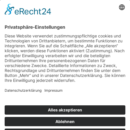
Martinstraße 15
45473 Mülheim an der Ruhr
Telefon . 0208 – 778 666 56
Mobil . 0176 – 244 86 222
E-Mail . info@littlefoot-fotografie.de
Impressum
Datenschutz
Cookie-Einstellungen
Home
Pakete & Preise
Portfolio
Newborn
Babies
Kinder
Babybauch
Familie