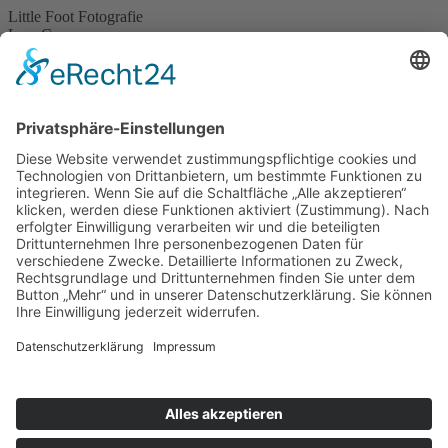
Little Foot Fotografie
Lara Czymerys
Martinstraße 15
45473 Mülheim an der Ruhr
Telefon . 0208 – 778 666 56
Mobil . 0176 – 244 86 222
E-Mail . info@littlefoot-fotografie.de
Impressum
Datenschutz
Cookie-Einstellungen
Home
Pakete & Preise
Portfolio
Newborn
Babies
Kinder
Babybauch
Familie