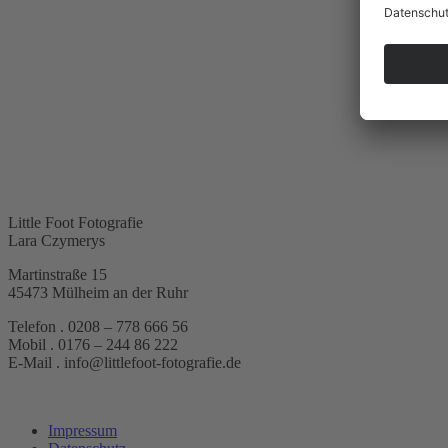
Little Foot Fotografie
Lara Czymerys
Martinstraße 15
45473 Mülheim an der Ruhr
Telefon . 0208 – 778 666 56
Mobil . 0176 – 244 86 222
E-Mail . info@littlefoot-fotografie.de
Impressum