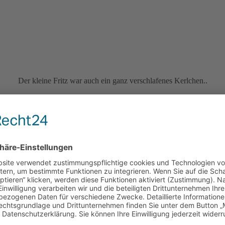
Der kleine Fritz war auch ein ganz verschlafenes Kerlchen..