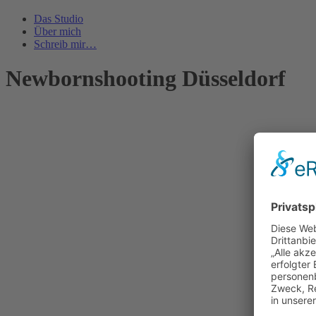
Das Studio
Über mich
Schreib mir…
Newbornshooting Düsseldorf