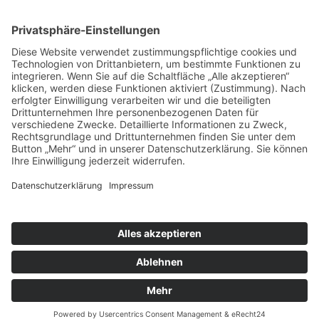
45473 Mülheim an der Ruhr
Telefon . 0208 – 778 666 56
Mobil . 0176 – 244 86 222
E-Mail . info@littlefoot-fotografie.de
Impressum
Datenschutz
Cookie-Einstellungen
Home
Pakete & Preise
Portfolio
Newborn
Babies
Kinder
Babybauch
Familie
Das Studio
Über mich
Schreib mir…