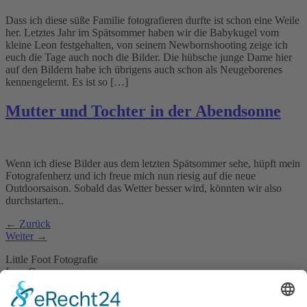
Dass ich diese süße Familie fotografieren durfte ist schon eine Weile
her. Letztes Jahr im Spätsommer haben wir die Babykugel vom
kleine Leon festgehalten, von seinem Newbornshooting zeige ich
euch die Tage auch noch die Bilder. Die hübsche junge Dame hier
auf den Bildern habe ich übrigens auch schon als Neugeborenes
kennengelernt. Es ist so […]
Mutter und Tochter in der Abendsonne
Wenn ich diese Bilder aus dem letzten Spätsommer sehe, hüpft mein
Fotografenherz und ich freue mich nun riesig auf die neue
Outdoorsaison. Sobald das Wetter besser wird, könnten wir also
durchstarten..
←
Zurück
Weiter
→
Little Foot Fotografie
Lara Czymerys
Martinstraße 15