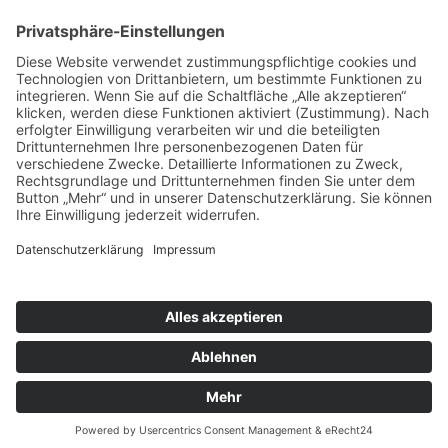
Telefon . 0208 – 778 666 56
Mobil . 0176 – 244 86 222
E-Mail . info@littlefoot-fotografie.de
Impressum
Datenschutz
Cookie-Einstellungen
Home
Pakete & Preise
Portfolio
Newborn
Babies
Kinder
Babybauch
Familie
Das Studio
Über mich
Schreib mir…