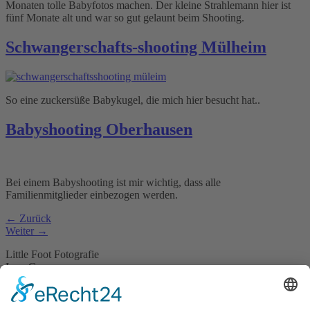
Monaten tolle Babyfotos machen. Der kleine Strahlemann hier ist
fünf Monate alt und war so gut gelaunt beim Shooting.
Schwangerschafts-shooting Mülheim
So eine zuckersüße Babykugel, die mich hier besucht hat..
Babyshooting Oberhausen
Bei einem Babyshooting ist mir wichtig, dass alle
Familienmitglieder einbezogen werden.
←
Zurück
Weiter
→
Little Foot Fotografie
Lara Czymerys
Martinstraße 15
45473 Mülheim an der Ruhr