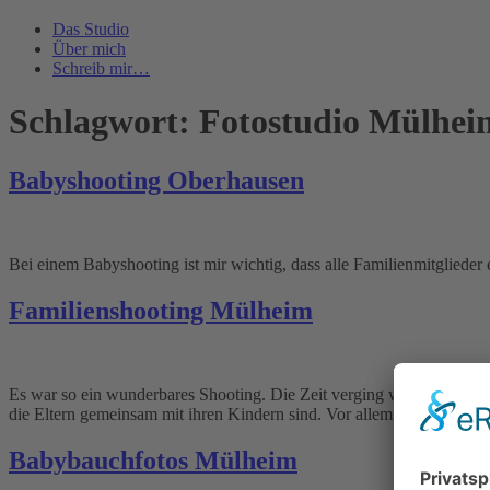
Das Studio
Über mich
Schreib mir…
Schlagwort:
Fotostudio Mülhei
Babyshooting Oberhausen
Bei einem Babyshooting ist mir wichtig, dass alle Familienmitgliede
Familienshooting Mülheim
Es war so ein wunderbares Shooting. Die Zeit verging wie im Flug u
die Eltern gemeinsam mit ihren Kindern sind. Vor allem die Mama! M
Babybauchfotos Mülheim