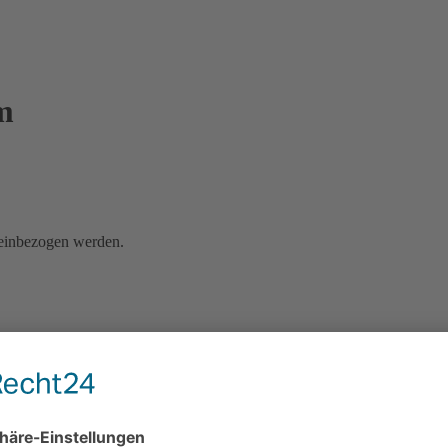
m
r einbezogen werden.
nd wir haben so viele schöne Momente einfangen können. Für mich pers
amas sind kaum auf den Familienschnappschüssen verteten weil sie me