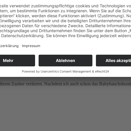
Mamis wieder raus in die Natur zu gehen..
 ihrem Zauber verlieren. Nachdem ich auch schon das Babybauchshootin