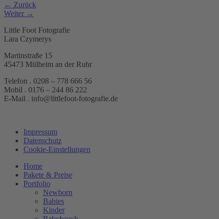
←
Zurück
Weiter
→
Little Foot Fotografie
Lara Czymerys
Martinstraße 15
45473 Mülheim an der Ruhr
Telefon . 0208 – 778 666 56
Mobil . 0176 – 244 86 222
E-Mail . info@littlefoot-fotografie.de
Impressum
Datenschutz
Cookie-Einstellungen
Home
Pakete & Preise
Portfolio
Newborn
Babies
Kinder
Babybauch