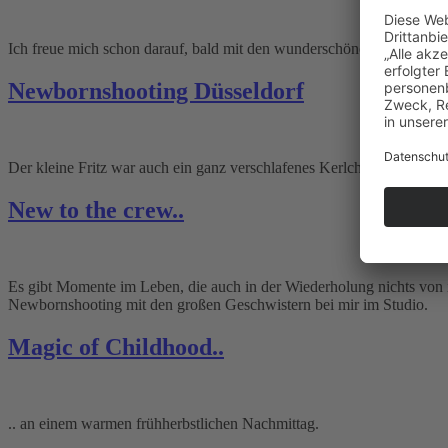
Ich freue mich schon darauf, bald mit den wunderschönen werdenden 
Newbornshooting Düsseldorf
Der kleine Fritz war auch ein ganz verschlafenes Kerlchen..
New to the crew..
Es gibt Momente im Leben, die auch in der Wiederholung nichts von
Newbornshooting mit den großen Geschwistern bei mir im Studio.
Magic of Childhood..
.. an einem warmen frühherbstlichen Nachmittag.