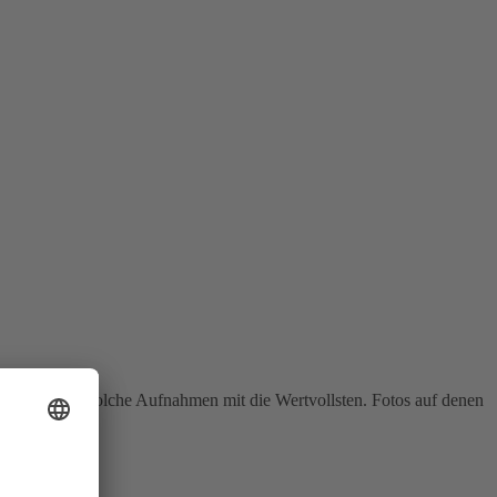
önlich sind solche Aufnahmen mit die Wertvollsten. Fotos auf denen
istens die […]