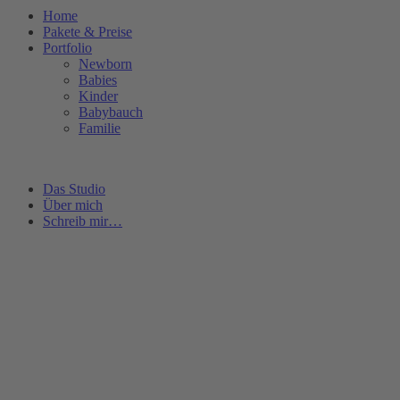
Home
Pakete & Preise
Portfolio
Newborn
Babies
Kinder
Babybauch
Familie
Das Studio
Über mich
Schreib mir…