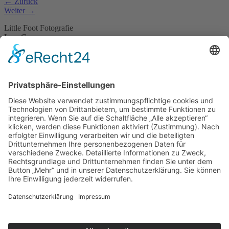
←
Zurück
Weiter
→
Little Foot Fotografie
Lara Czymerys
Martinstraße 15
45473 Mülheim an der Ruhr
Telefon . 0208 – 778 666 56
Mobil . 0176 – 244 86 222
E-Mail . info@littlefoot-fotografie.de
Impressum
Datenschutz
Cookie-Einstellungen
Home
Pakete & Preise
Portfolio
Newborn
Babies
Kinder
Babybauch